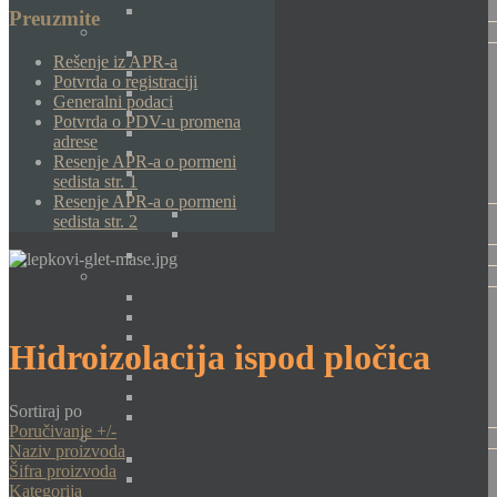
Preuzmite
Rešenje iz APR-a
Potvrda o registraciji
Generalni podaci
Potvrda o PDV-u promena
adrese
Resenje APR-a o pormeni
sedista str. 1
Resenje APR-a o pormeni
sedista str. 2
Hidroizolacija ispod pločica
Sortiraj po
Poručivanje +/-
Naziv proizvoda
Šifra proizvoda
Kategorija