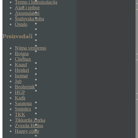
Termo i hidroizolacija
Alati i pribor
Akumulatori
Šrafovska roba
Ostalo
Proizvođači
Njima verujemo
Bojana
Chemax
Knauf
Henkel
Isomat
Jub
Beohemik
HGP
Kana
Saratoga
Smirdex
TKK
Tikkurila Zorka
Zvezda Helios
Happy color