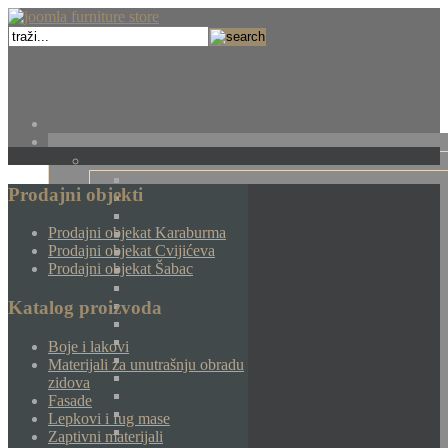
Prodajni objekti
Prodajni objekat Karaburma
Prodajni objekat Cvijićeva
Prodajni objekat Šabac
Katalog proizvoda
Boje i lakovi
Materijali za unutrašnju obradu
zidova
Fasade
Lepkovi i fug mase
Zaptivni materijali