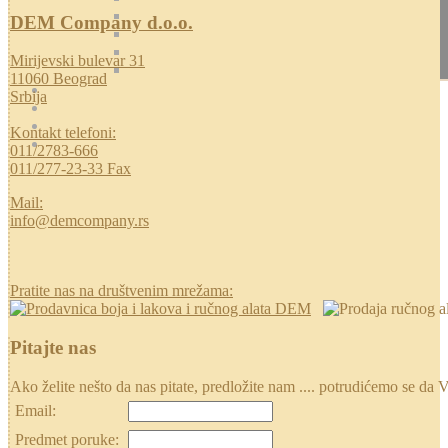
DEM Company d.o.o.
Mirijevski bulevar 31
11060 Beograd
Srbija
Kontakt telefoni:
011/2783-666
011/277-23-33 Fax
Mail:
info@demcompany.rs
Pratite nas na društvenim mrežama:
Pitajte nas
Ako želite nešto da nas pitate, predložite nam .... potrudićemo se
Email:
Predmet poruke: