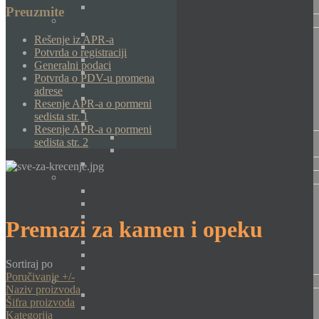
Preuzmite
Rešenje iz APR-a
Potvrda o registraciji
Generalni podaci
Potvrda o PDV-u promena
adrese
Resenje APR-a o pormeni
sedista str. 1
Resenje APR-a o pormeni
sedista str. 2
Premazi za kamen i opeku
Sortiraj po
Poručivanje +/-
Naziv proizvoda
Šifra proizvoda
Kategorija