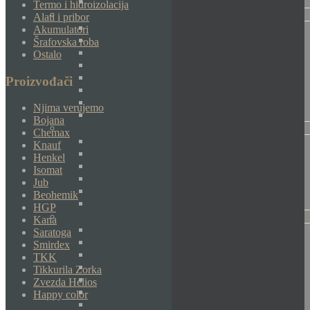
Termo i hidroizolacija
Alati i pribor
Akumulatori
Šrafovska roba
Ostalo
Proizvođači
Njima verujemo
Bojana
Chemax
Knauf
Henkel
Isomat
Jub
Beohemik
HGP
Kana
Saratoga
Smirdex
TKK
Tikkurila Zorka
Zvezda Helios
Happy color