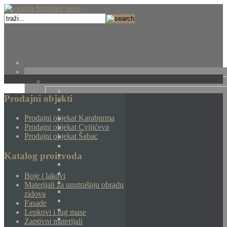
Prodajni objekti
Prodajni objekat Karaburma
Prodajni objekat Cvijićeva
Prodajni objekat Šabac
Katalog proizvoda
Boje i lakovi
Materijali za unutrašnju obradu
zidova
Fasade
Lepkovi i fug mase
Zaptivni materijali