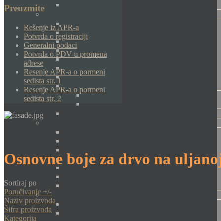
Preuzmite
Rešenje iz APR-a
Potvrda o registraciji
Generalni podaci
Potvrda o PDV-u promena
adrese
Resenje APR-a o pormeni
sedista str. 1
Resenje APR-a o pormeni
sedista str. 2
Osnovne boje za drvo na uljanoj
Sortiraj po
Poručivanje +/-
Naziv proizvoda
Šifra proizvoda
Kategorija