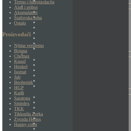
Termo i hidroizolacija
Alati i pribor
Akumulatori
Šrafovska roba
Ostalo
Proizvođači
Njima verujemo
Bojana
Chemax
Knauf
Henkel
Isomat
Jub
Beohemik
HGP
Kana
Saratoga
Smirdex
TKK
Tikkurila Zorka
Zvezda Helios
Happy color