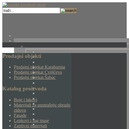
Prodajni objekti
Prodajni objekat Karaburma
Prodajni objekat Cvijićeva
Prodajni objekat Šabac
Katalog proizvoda
Boje i lakovi
Materijali za unutrašnju obradu
zidova
Fasade
Lepkovi i fug mase
Zaptivni materijali