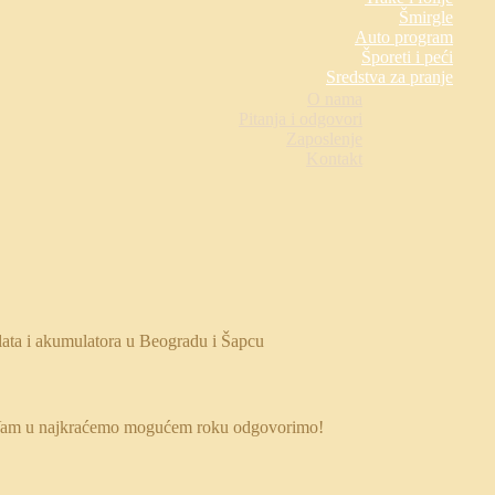
Šmirgle
Auto program
Šporeti i peći
Sredstva za pranje
O nama
Pitanja i odgovori
Zaposlenje
Kontakt
 da Vam u najkraćemo mogućem roku odgovorimo!