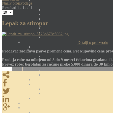
Naziv proizvođača
Rezultati 1 - 1 od 1
Lepak za stiropor
Detalji o proizvodu
Prodavac zadržava pravo promene cena. Pre kupovine cene prov
Prodaja robe na odloženo od 3 do 9 meseci čekovima građana i k
Prevoz robe: besplatan za račune preko 5.000 dinara do 30 km 