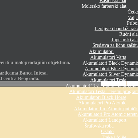
Baštenski alat
Molersko farbarski alat
Četk
Valjc
Pribo
Lepljive i bandaž trak
Ručni ala
Tapetarski ala
Sredstva za ličnu zaštit
Akumulatori
Akumulatori Varta
eriti u maloprodajnim objektima.
Akumulatori Black Dynami
Akumulatori Blue Dynami
articama Banca Intesa.
Akumulatori Silver Dynami
od centra Beograda.
Akumulatori Tesla
Akumulatori Tesla - putnički progra
Akumulatori Tesla - teretni progra
Akumulatori Black Horse
Akumulatori Pro Atomic
Akumulatori Pro Atomic putničk
Akumulatori Pro Atomic teretn
Akumulatori Landport
Šrafovska roba
Ostalo
Trake i folije