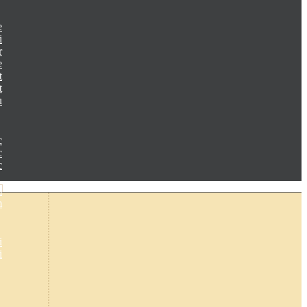
e
i
r
e
t
t
u
c
c
c
m
m
i
i