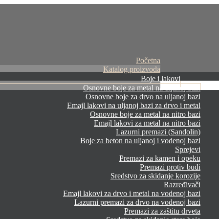
Početna
Katalog proizvoda
Boje i lakovi
Osnovne boje za metal na uljanoj bazi
Osnovne boje za drvo na uljanoj bazi
Emajl lakovi na uljanoj bazi za drvo i metal
Osnovne boje za metal na nitro bazi
Emajl lakovi za metal na nitro bazi
Lazurni premazi (Sandolin)
Boje za beton na uljanoj i vodenoj bazi
Sprejevi
Premazi za kamen i opeku
Premazi protiv buđi
Sredstvo za skidanje korozije
Razređivači
Emajl lakovi za drvo i metal na vodenoj bazi
Lazurni premazi za drvo na vodenoj bazi
Premazi za zaštitu drveta