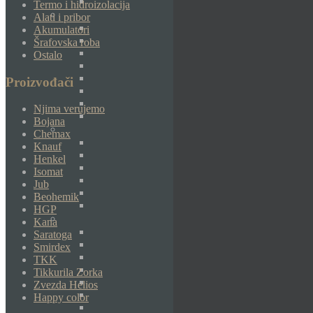
Termo i hidroizolacija
Alati i pribor
Akumulatori
Šrafovska roba
Ostalo
Proizvođači
Njima verujemo
Bojana
Chemax
Knauf
Henkel
Isomat
Jub
Beohemik
HGP
Kana
Saratoga
Smirdex
TKK
Tikkurila Zorka
Zvezda Helios
Happy color