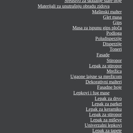
Sredstvo za skidanje stare boje
Materijali za unutrašnju obradu zidova
Mašinski malter
Glet masa
Gips
Masa za ispunu gips ploča
Podloga
Poludisperzije
Disperzije
Toneri
Fasade
Stiropor
Lepak za stiropor
Mrežica
Ugaone lajsne sa mrežicom
Dekorativni malteri
Fasadne boje
Lepkovi i fug mase
Lepak za drvo
Lepak za parket
Lepak za keramiku
Lepak za stiropor
Lepak za miševe
Univerzalni lepkovi
Lepak za tapete