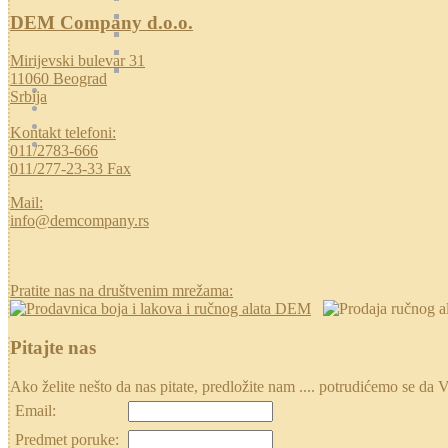
DEM Company d.o.o.
Mirijevski bulevar 31
11060 Beograd
Srbija
Kontakt telefoni:
011/2783-666
011/277-23-33 Fax
Mail:
info@demcompany.rs
Pratite nas na društvenim mrežama:
Pitajte nas
Ako želite nešto da nas pitate, predložite nam .... potrudićemo se
Email:
Predmet poruke: