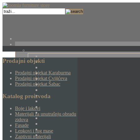
Prodajni objekti
Prodajni objekat Karaburma
Prodajni objekat Cvijićeva
Prodajni objekat Šabac
Katalog proizvoda
Boje i lakovi
Materijali za unutrašnju obradu
zidova
Fasade
Lepkovi i fug mase
Zaptivni materijali