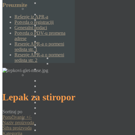
Preuzmite
Rešenje iz APR-a
Potvrda o registraciji
Generalni podaci
Potvrda o PDV-u promena
adrese
Resenje APR-a o pormeni
sedista str. 1
Resenje APR-a o pormeni
sedista str. 2
Lepak za stiropor
Sortiraj po
Poručivanje +/-
Naziv proizvoda
Šifra proizvoda
Kategorija