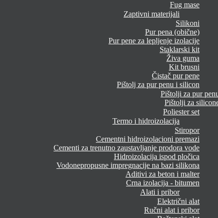
Fug mase
Zaptivni materijali
Silikoni
Pur pena (obične)
Pur pene za lepljenje izolacije
Staklarski kit
Živa guma
Kit brusni
Čistač pur pene
Pištolj za pur penu i silicon
Pištolji za pur pen
Pištolji za silicon
Poliester set
Termo i hidroizolacija
Stiropor
Cementni hidroizolacioni premazi
Cementi za trenutno zaustavljanje prodora vode
Hidroizolacija ispod pločica
Vodonepropusne impregnacije na bazi silikona
Aditivi za beton i malter
Crna izolacija - bitumen
Alati i pribor
Električni alat
Ručni alat i pribor