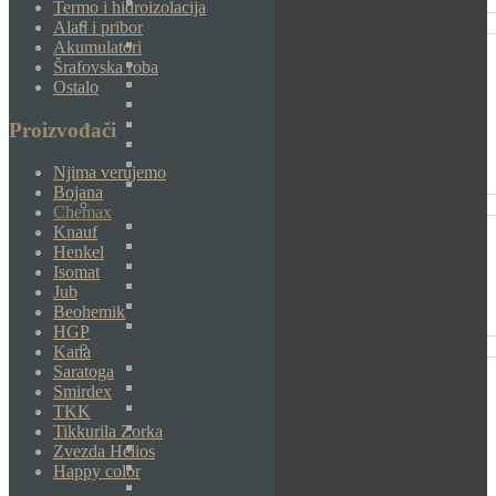
Termo i hidroizolacija
Alati i pribor
Akumulatori
Šrafovska roba
Ostalo
Proizvođači
Njima verujemo
Bojana
Chemax
Knauf
Henkel
Isomat
Jub
Beohemik
HGP
Kana
Saratoga
Smirdex
TKK
Tikkurila Zorka
Zvezda Helios
Happy color