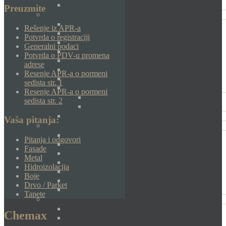
Preuzmite
Rešenje iz APR-a
Potvrda o registraciji
Generalni podaci
Potvrda o PDV-u promena
adrese
Resenje APR-a o pormeni
sedista str. 1
Resenje APR-a o pormeni
sedista str. 2
Vaša pitanja:
Pitanja i odgovori
Fasade
Metal
Hidroizolacija
Boje
Drvo / Parket
Tapete
Chemax