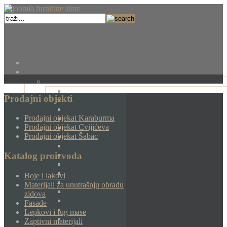
Prodajni objekti
Prodajni objekat Karaburma
Prodajni objekat Cvijićeva
Prodajni objekat Šabac
Katalog proizvoda
Boje i lakovi
Materijali za unutrašnju obradu
zidova
Fasade
Lepkovi i fug mase
Zaptivni materijali