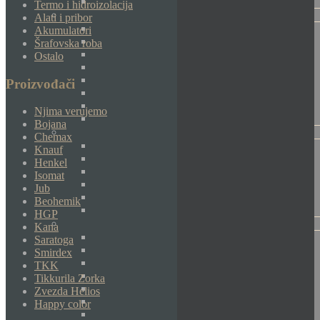
Termo i hidroizolacija
Alati i pribor
Akumulatori
Šrafovska roba
Ostalo
Proizvođači
Njima verujemo
Bojana
Chemax
Knauf
Henkel
Isomat
Jub
Beohemik
HGP
Kana
Saratoga
Smirdex
TKK
Tikkurila Zorka
Zvezda Helios
Happy color