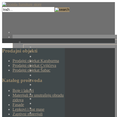
Prodajni objekti
Prodajni objekat Karaburma
Prodajni objekat Cvijićeva
Prodajni objekat Šabac
Katalog proizvoda
Boje i lakovi
Materijali za unutrašnju obradu
zidova
Fasade
Lepkovi i fug mase
Zaptivni materijali