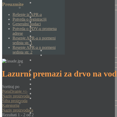
Preuzmite
Rešenje iz APR-a
Potvrda o registraciji
Generalni podaci
Potvrda o PDV-u promena
adrese
Resenje APR-a o pormeni
sedista str. 1
Resenje APR-a o pormeni
sedista str. 2
Lazurni premazi za drvo na vod
Sortiraj po
Poručivanje +/-
Naziv proizvoda
Šifra proizvoda
Kategorija
Naziv proizvođača
Rezultati 1 - 2 od 2